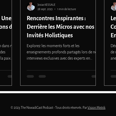
Josias KESSALE
28 sept. 2023
1 min de lecture
: Une
Rencontres Inspirantes :
Le
ons de
Derrière les Micros avec nos
Co
Invités Holistiques
En
n dans nos
Explorez les moments forts et les
Déc
 des
enseignements profonds partagés lors de nos
de 
la paix
interviews exclusives avec des experts en
ane
spiritualité et...
© 2023 The NswadiCast Podcast - Tous droits réservés. Par
Vision Metrik